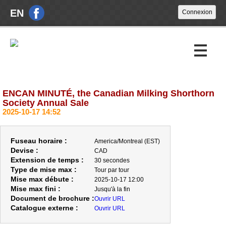
EN
ENCAN MINUTÉ, the Canadian Milking Shorthorn
Encans à venir
Society Annual Sale
2025-10-17 14:52
Encans passés
À propos
Fuseau horaire :
America/Montreal (EST)
Devise :
CAD
Nouvelles
Extension de temps :
30 secondes
Type de mise max :
Tour par tour
Nous joindre
Mise max débute :
2025-10-17 12:00
Mise max fini :
Jusqu'à la fin
Document de brochure :
Ouvrir URL
Catalogue externe :
Ouvrir URL