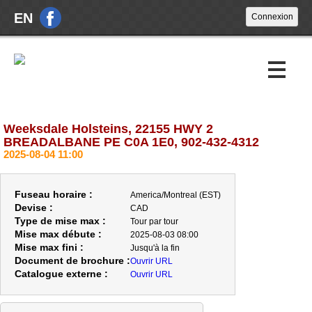
EN
Weeksdale Holsteins, 22155 HWY 2
Encans à venir
BREADALBANE PE C0A 1E0, 902-432-4312
2025-08-04 11:00
Encans passés
À propos
Fuseau horaire :
America/Montreal (EST)
Devise :
CAD
Nouvelles
Type de mise max :
Tour par tour
Mise max débute :
2025-08-03 08:00
Nous joindre
Mise max fini :
Jusqu'à la fin
Document de brochure :
Ouvrir URL
Catalogue externe :
Ouvrir URL