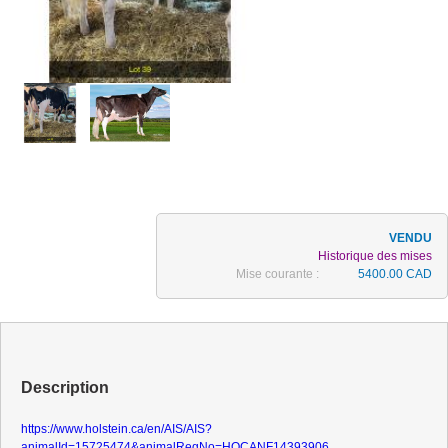
Historique des mises
Mise courante :
5400.00 CAD
Description
https://www.holstein.ca/en/AIS/AIS?
animalId=15725474&animalRegNo=HOCANF14393906