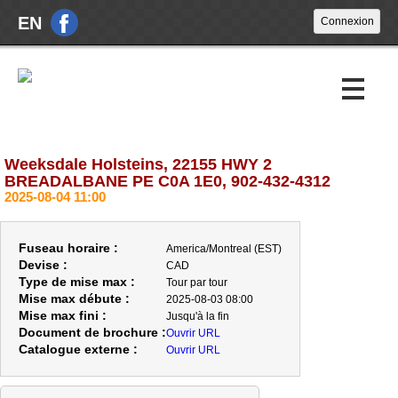
EN
Weeksdale Holsteins, 22155 HWY 2
Encans à venir
BREADALBANE PE C0A 1E0, 902-432-4312
2025-08-04 11:00
Encans passés
À propos
Fuseau horaire :
America/Montreal (EST)
Devise :
CAD
Nouvelles
Type de mise max :
Tour par tour
Mise max débute :
2025-08-03 08:00
Nous joindre
Mise max fini :
Jusqu'à la fin
Document de brochure :
Ouvrir URL
Catalogue externe :
Ouvrir URL