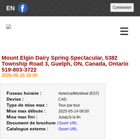
EN
Mount Elgin Dairy Spring Spectacular, 5382
Encans à venir
Township Road 3, Guelph, ON, Canada, Ontario
519-803-3722
Encans passés
2025-05-15 10:00
À propos
Fuseau horaire :
America/Montreal (EST)
Nouvelles
Devise :
CAD
Type de mise max :
Tour par tour
Nous joindre
Mise max débute :
2025-05-14 08:00
Mise max fini :
Jusqu'à la fin
Document de brochure :
Ouvrir URL
Catalogue externe :
Ouvrir URL