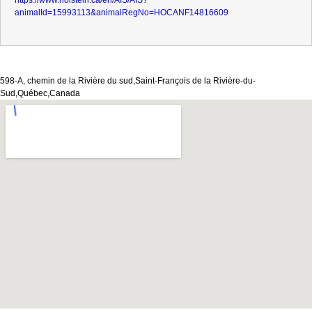
https://www.holstein.ca/en/AIS/AIS?
animalId=15993113&animalRegNo=HOCANF14816609
598-A, chemin de la Rivière du sud,Saint-François de la Rivière-du-
Sud,Québec,Canada