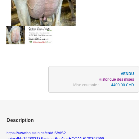
Historique des mises
Mise courante :
4400.00 CAD
Description
https://www.holstein.ca/en/AIS/AIS?
animalId=15280313&animalRegNo=HOCANF120397558