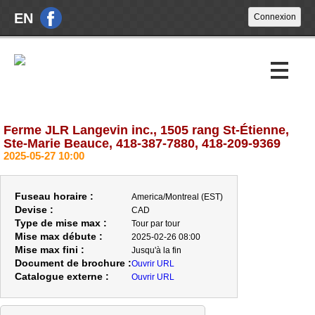
EN
Ferme JLR Langevin inc., 1505 rang St-Étienne,
Encans à venir
Ste-Marie Beauce, 418-387-7880, 418-209-9369
2025-05-27 10:00
Encans passés
À propos
Fuseau horaire :
America/Montreal (EST)
Devise :
CAD
Nouvelles
Type de mise max :
Tour par tour
Mise max débute :
2025-02-26 08:00
Nous joindre
Mise max fini :
Jusqu'à la fin
Document de brochure :
Ouvrir URL
Catalogue externe :
Ouvrir URL