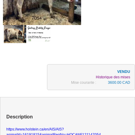
Historique des mises
Mise courante :
3600.00 CAD
Description
https://www.holstein.ca/en/AIS/AIS?
animalId=16191815&animalRegNo=HOCANF121147054