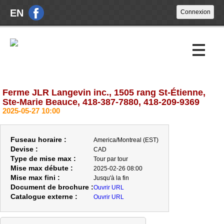
EN
Ferme JLR Langevin inc., 1505 rang St-Étienne,
Encans à venir
Ste-Marie Beauce, 418-387-7880, 418-209-9369
2025-05-27 10:00
Encans passés
À propos
Fuseau horaire :
America/Montreal (EST)
Devise :
CAD
Nouvelles
Type de mise max :
Tour par tour
Mise max débute :
2025-02-26 08:00
Nous joindre
Mise max fini :
Jusqu'à la fin
Document de brochure :
Ouvrir URL
Catalogue externe :
Ouvrir URL