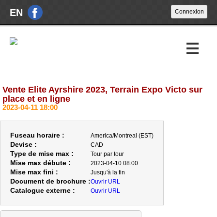
EN
Vente Elite Ayrshire 2023, Terrain Expo Victo sur
Encans à venir
place et en ligne
2023-04-11 18:00
Encans passés
À propos
Fuseau horaire :
America/Montreal (EST)
Devise :
CAD
Nouvelles
Type de mise max :
Tour par tour
Mise max débute :
2023-04-10 08:00
Nous joindre
Mise max fini :
Jusqu'à la fin
Document de brochure :
Ouvrir URL
Catalogue externe :
Ouvrir URL