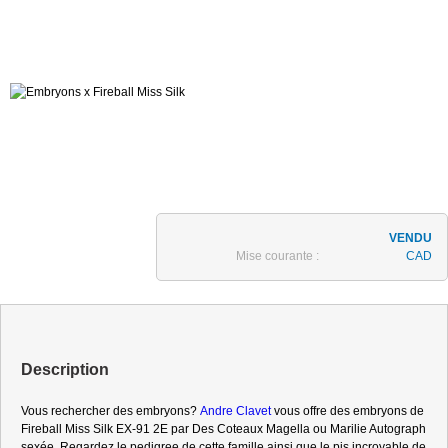
Mise courante :
CAD
Description
Vous rechercher des embryons?
Andre Clavet
vous offre des embryons de
Fireball Miss Silk EX-91 2E par Des Coteaux Magella ou Marilie Autograph
sexée. Regardez le pedigree de cette famille ainsi que le pis incroyable de