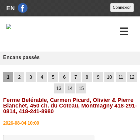
EN
Encans passés
Encans à venir
Encans passés
1
2
3
4
5
6
7
8
9
10
11
12
À propos
13
14
15
Nouvelles
Ferme Belérable, Carmen Picard, Olivier & Pierre
Blanchet, 450 ch. du Coteau, Montmagny 418-291-
Nous joindre
0814, 418-241-8980
2026-08-04 10:00