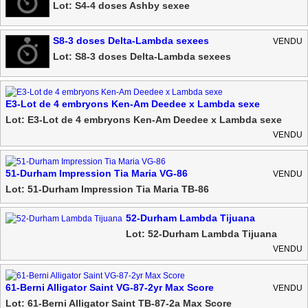
Lot: S4-4 doses Ashby sexee
S8-3 doses Delta-Lambda sexees
VENDU
Lot: S8-3 doses Delta-Lambda sexees
E3-Lot de 4 embryons Ken-Am Deedee x Lambda sexe
Lot: E3-Lot de 4 embryons Ken-Am Deedee x Lambda sexe
VENDU
51-Durham Impression Tia Maria VG-86
VENDU
Lot: 51-Durham Impression Tia Maria TB-86
52-Durham Lambda Tijuana
Lot: 52-Durham Lambda Tijuana
VENDU
61-Berni Alligator Saint VG-87-2yr Max Score
VENDU
Lot: 61-Berni Alligator Saint TB-87-2a Max Score