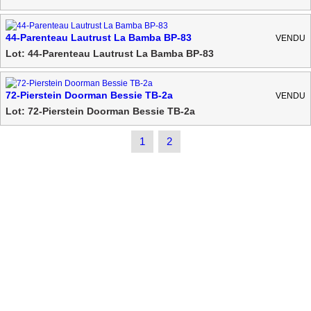
44-Parenteau Lautrust La Bamba BP-83
VENDU
Lot: 44-Parenteau Lautrust La Bamba BP-83
72-Pierstein Doorman Bessie TB-2a
VENDU
Lot: 72-Pierstein Doorman Bessie TB-2a
1
2