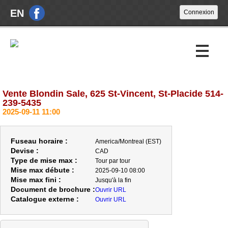
EN
Vente Blondin Sale, 625 St-Vincent, St-Placide 514-
Encans à venir
239-5435
2025-09-11 11:00
Encans passés
À propos
Fuseau horaire :
America/Montreal (EST)
Devise :
CAD
Nouvelles
Type de mise max :
Tour par tour
Mise max débute :
2025-09-10 08:00
Mise max fini :
Nous joindre
Jusqu'à la fin
Document de brochure :
Ouvrir URL
Catalogue externe :
Ouvrir URL