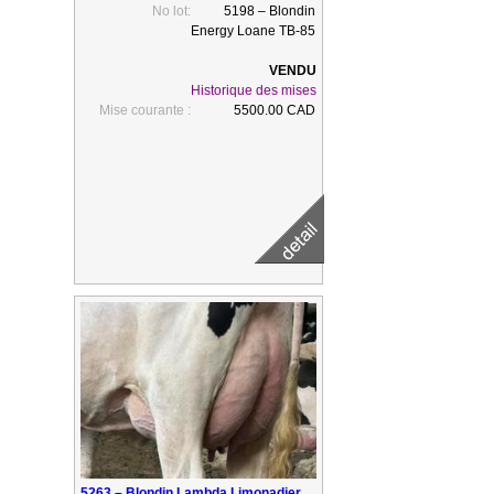
No lot:
5198 – Blondin
Energy Loane TB-85
Historique des mises
Mise courante :
5500.00 CAD
5263 – Blondin Lambda Limonadier