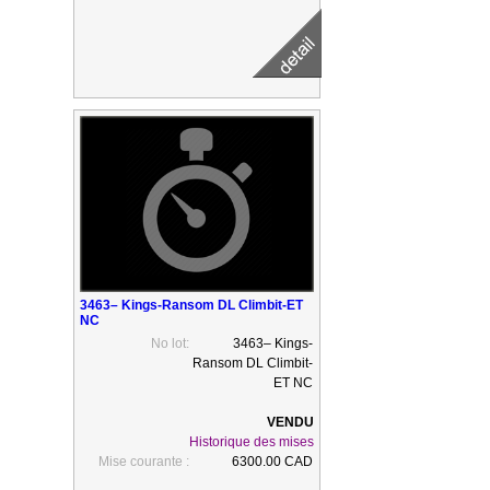
3463– Kings-Ransom DL Climbit-ET
NC
No lot:
3463– Kings-
Ransom DL Climbit-
ET NC
Historique des mises
Mise courante :
6300.00 CAD