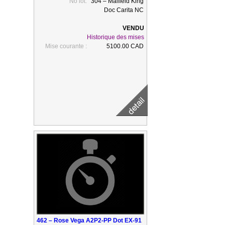
No lot:
304 – Maifield King
Doc Carita NC
Historique des mises
Mise courante :
5100.00 CAD
462 – Rose Vega A2P2-PP Dot EX-91