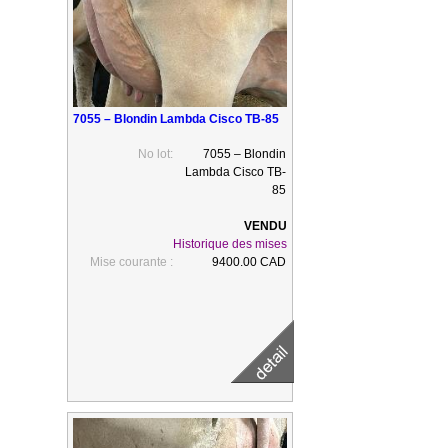
7055 – Blondin Lambda Cisco TB-85
No lot:
7055 – Blondin
Lambda Cisco TB-
85
Historique des mises
Mise courante :
9400.00 CAD