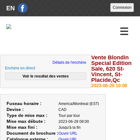
EN
Vente Blondin
Encans à venir
Special Edition
Détails de l'enchère
Sale, 620 St-
Enchère en direct
Encans passés
Vincent, St-
Placide,Qc
2023-06-29 10:00
À propos
Nouvelles
Fuseau horaire :
America/Montreal (EST)
Devise :
CAD
Nous joindre
Type de mise max :
Tour par tour
Mise max débute :
2023-06-28 08:00
Mise max fini :
Jusqu'à la fin
Document de brochure :
Ouvrir URL
Catalogue externe :
Ouvrir URL