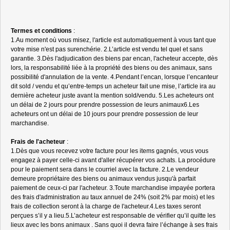
Termes et conditions
:
1.Au moment où vous misez, l'article est automatiquement à vous tant que
votre mise n'est pas surenchérie. 2.L’article est vendu tel quel et sans
garantie. 3.Dès l'adjudication des biens par encan, l'acheteur accepte, dès
lors, la responsabilité liée à la propriété des biens ou des animaux, sans
possibilité d'annulation de la vente. 4.Pendant l’encan, lorsque l’encanteur
dit sold / vendu et qu’entre-temps un acheteur fait une mise, l’article ira au
dernière acheteur juste avant la mention sold/vendu. 5.Les acheteurs ont
un délai de 2 jours pour prendre possession de leurs animaux6.Les
acheteurs ont un délai de 10 jours pour prendre possession de leur
marchandise.
Frais de l'acheteur
:
1.Dès que vous recevez votre facture pour les items gagnés, vous vous
engagez à payer celle-ci avant d'aller récupérer vos achats. La procédure
pour le paiement sera dans le courriel avec la facture. 2.Le vendeur
demeure propriétaire des biens ou animaux vendus jusqu'à parfait
paiement de ceux-ci par l'acheteur. 3.Toute marchandise impayée portera
des frais d'administration au taux annuel de 24% (soit 2% par mois) et les
frais de collection seront à la charge de l'acheteur.4.Les taxes seront
perçues s’il y a lieu.5.L’acheteur est responsable de vérifier qu’il quitte les
lieux avec les bons animaux . Sans quoi il devra faire l’échange à ses frais