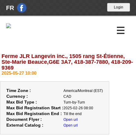
FR
Ferme JLR Langevin inc., 1505 rang St-Étienne,
Upcoming Auctions
Ste-Marie Beauce,G6E 3A7, 418-387-7880, 418-209-
9369
Past Auctions
2025-05-27 10:00
About Us
Time Zone :
America/Montreal (EST)
News
Currency :
CAD
Max Bid Type :
Turn-by-Turn
Contact Us
Max Bid Registration Start :
2025-02-26 08:00
Max Bid Registration End :
Till the end
Document Flyer :
Open url
External Catalog :
Open url